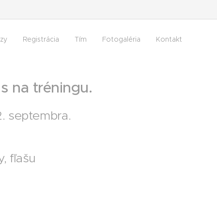
rzy
Registrácia
Tím
Fotogaléria
Kontakt
s na tréningu.
2. septembra.
, fľašu