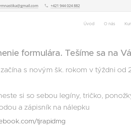
gymnastika@gmail.com
+421 944 024 882
Úvod
O nás
Ku
enie formulára. Tešíme sa na Vá
 začína s novým šk. rokom v týždni od 
neste si so sebou legíny, tričko, ponožky
odou a zápisník na nálepku
ebook.com/tjrapidmg