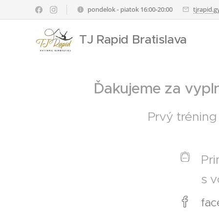
pondelok - piatok 16:00-20:00
tjrapid.
TJ Rapid Bratislava
Ďakujeme za vypln
Prvý tréning
Pri
s v
fac