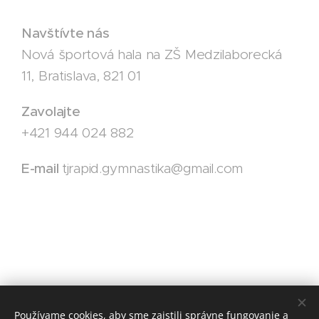
Navštívte nás
Nová športová hala na ZŠ Medzilaborecká
11, Bratislava, 821 01
Zavolajte
+421 944 024 882
E-mail
tjrapid.gymnastika@gmail.com
Používame cookies, aby sme zaistili správne fungovanie a